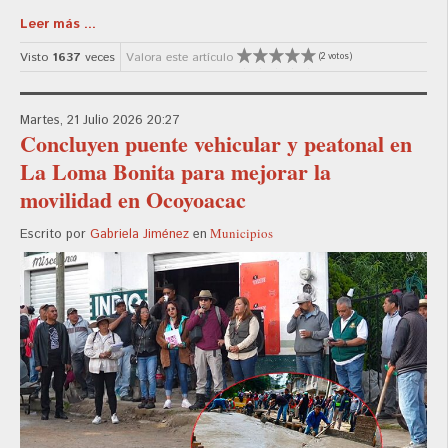
Leer más ...
Visto
1637
veces
Valora este artículo
(2 votos)
Martes, 21 Julio 2026 20:27
Concluyen puente vehicular y peatonal en
La Loma Bonita para mejorar la
movilidad en Ocoyoacac
Municipios
Escrito por
Gabriela Jiménez
en