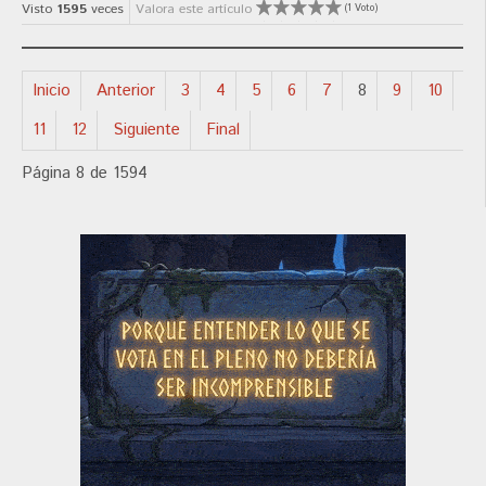
Visto
1595
veces
Valora este artículo
(1 Voto)
Inicio
Anterior
3
4
5
6
7
8
9
10
11
12
Siguiente
Final
Página 8 de 1594