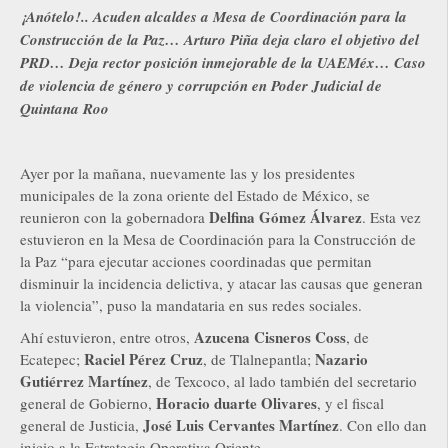
¡Anótelo!.. Acuden alcaldes a Mesa de Coordinación para la
Construcción de la Paz… Arturo Piña deja claro el objetivo del
PRD… Deja rector posición inmejorable de la UAEMéx… Caso
de violencia de género y corrupción en Poder Judicial de
Quintana Roo
Ayer por la mañana, nuevamente las y los presidentes
municipales de la zona oriente del Estado de México, se
Delfina Gómez Álvarez
reunieron con la gobernadora
. Esta vez
estuvieron en la Mesa de Coordinación para la Construcción de
la Paz “para ejecutar acciones coordinadas que permitan
disminuir la incidencia delictiva, y atacar las causas que generan
la violencia”, puso la mandataria en sus redes sociales.
Azucena Cisneros Coss
Ahí estuvieron, entre otros,
, de
Raciel Pérez Cruz
Nazario
Ecatepec;
, de Tlalnepantla;
Gutiérrez Martínez
, de Texcoco, al lado también del secretario
Horacio duarte Olivares
general de Gobierno,
, y el fiscal
José Luis Cervantes Martínez
general de Justicia,
. Con ello dan
inicio a la Estrategia Operativa Oriente.