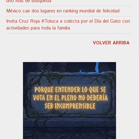
uno más de búsqueda
México cae dos lugares en ranking mundial de felicidad
Invita Cruz Roja #Toluca a colecta por el Día del Gato con
actividades para toda la familia
VOLVER ARRIBA