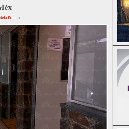
EMéx
iela Franco