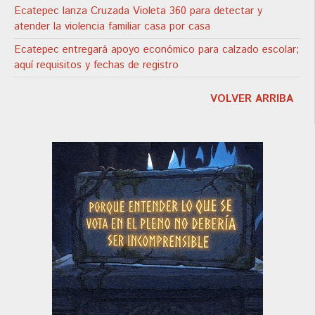
Ecatepec lanza Cruzada Violeta 360 para detectar y
atender la violencia familiar casa por casa
Ecatepec entregará apoyo económico para calzado escolar;
aquí requisitos y fechas de registro
VOLVER ARRIBA