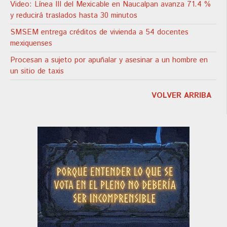
Video: Línea III del Mexicable en Naucalpan avanza 71.4 %
y reducirá traslados hasta 30 minutos
SMSEM entrega créditos de vivienda a 54 docentes
mexiquenses
Procesan a sujeto por apuñalar y asesinar a un hombre en
un sitio de taxis
VOLVER ARRIBA