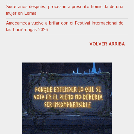
Siete años después, procesan a presunto homicida de una
mujer en Lerma
Amecameca vuelve a brillar con el Festival Internacional de
las Luciérnagas 2026
VOLVER ARRIBA