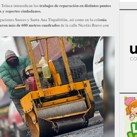
trabajos de reparación en distintos puntos
 Toluca intensifican los
s y reportes ciudadanos.
onia
gaciones Sauces y Santa Ana Tlapaltitlán, así como en la col
itaron más de 600 metros cuadrados
de la calle Nicolás Bravo con