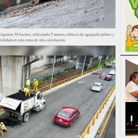
s taparon 58 baches, utilizando 5 metros cúbicos de agregado pétreo y
ialidad en esta zona de alta circulación.