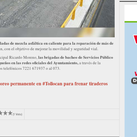
ladas de mezcla asfáltica en caliente para la reparación de más de
, con el objetivo de mejorar la movilidad y seguridad vial.
las brigadas de bacheo de Servicios Público
nicipal Ricardo Moreno,
uqueños en las redes oficiales del Ayuntamiento,
a través de la
os telefónicos 7221 671937 o al 073.
reo permanente en #Tollocan para frenar tiraderos
(1 Voto)