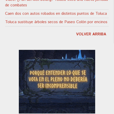
de combates
Caen dos con autos robados en distintos puntos de Toluca
Toluca sustituye árboles secos de Paseo Colón por encinos
VOLVER ARRIBA