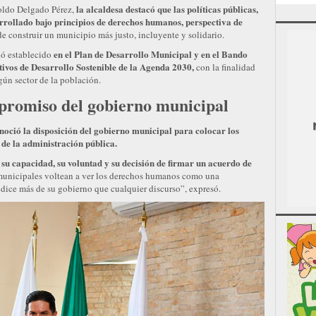
la alcaldesa destacó que las políticas públicas,
oldo Delgado Pérez,
rrollado bajo principios de derechos humanos, perspectiva de
e construir un municipio más justo, incluyente y solidario.
en el Plan de Desarrollo Municipal y en el Bando
ó establecido
ivos de Desarrollo Sostenible de la Agenda 2030,
con la finalidad
ngún sector de la población.
omiso del gobierno municipal
oció la disposición del gobierno municipal para colocar los
e la administración pública.
u capacidad, su voluntad y su decisión de firmar un acuerdo de
municipales voltean a ver los derechos humanos como una
n dice más de su gobierno que cualquier discurso”, expresó.