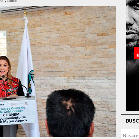
ro”,
afirmó.
BUS