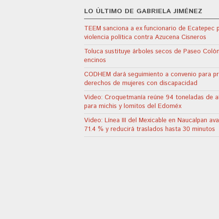
LO ÚLTIMO DE GABRIELA JIMÉNEZ
TEEM sanciona a ex funcionario de Ecatepec 
violencia política contra Azucena Cisneros
Toluca sustituye árboles secos de Paseo Coló
encinos
CODHEM dará seguimiento a convenio para p
derechos de mujeres con discapacidad
Video: Croquetmanía reúne 94 toneladas de a
para michis y lomitos del Edoméx
Video: Línea III del Mexicable en Naucalpan av
71.4 % y reducirá traslados hasta 30 minutos