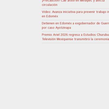
¡Precaución! Cae árbol en Metepec y afecta
circulación
Video: Avanza iniciativa para prevenir trabajo in
en Edoméx
Detienen en Edoméx a exgobernador de Guer
por caso Ayotzinapa
Premio Ariel 2026 regresa a Estudios Churubu
Televisión Mexiquense transmitirá la ceremoni