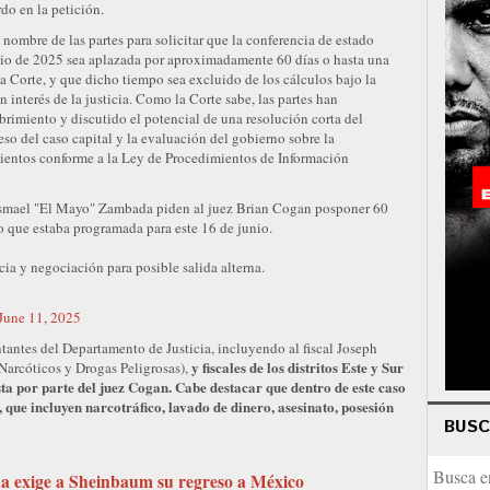
do en la petición.
nombre de las partes para solicitar que la conferencia de estado
nio de 2025 sea aplazada por aproximadamente 60 días o hasta una
a Corte, y que dicho tiempo sea excluido de los cálculos bajo la
 interés de la justicia. Como la Corte sabe, las partes han
brimiento y discutido el potencial de una resolución corta del
ceso del caso capital y la evaluación del gobierno sobre la
mientos conforme a la Ley de Procedimientos de Información
 Ismael "El Mayo" Zambada piden al juez Brian Cogan posponer 60
so que estaba programada para este 16 de junio.
a y negociación para posible salida alterna.
June 11, 2025
tantes del Departamento de Justicia, incluyendo al fiscal Joseph
y fiscales de los distritos Este y Sur
 Narcóticos y Drogas Peligrosas),
ta por parte del juez Cogan. Cabe destacar que dentro de este caso
 que incluyen narcotráfico, lavado de dinero, asesinato, posesión
BUS
 exige a Sheinbaum su regreso a México