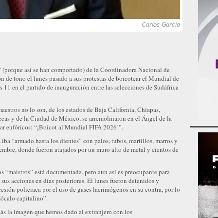
Carlos García
” (porque así se han comportado) de la Coordinadora Nacional de
n de tono el lunes pasado a sus protestas de boicotear el Mundial de
 11 en el partido de inauguración entre las selecciones de Sudáfrica
stros no lo son, de los estados de Baja California, Chiapas,
ecas y de la Ciudad de México, se arremolinaron en el Ángel de la
tar eufóricos: “¡Boicot al Mundial FIFA 2026!”.
iba “armado hasta los dientes” con palos, tubos, martillos, marros y
iembre, donde fueron atajados por un muro alto de metal y cientos de
sos “maistros” está documentada, pero aun así es preocupante para
sus acciones en días posteriores. El lunes fueron detenidos y
esión policiaca por el uso de gases lacrimógenos en su contra, por lo
ócalo capitalino”.
más la imagen que hemos dado al extranjero con los