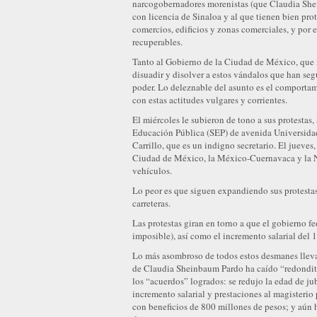
narcogobernadores morenistas (que Claudia Sh
con licencia de Sinaloa y al que tienen bien prot
comercios, edificios y zonas comerciales, y por
recuperables.
Tanto al Gobierno de la Ciudad de México, que ma
disuadir y disolver a estos vándalos que han segu
poder. Lo deleznable del asunto es el comportam
con estas actitudes vulgares y corrientes.
El miércoles le subieron de tono a sus protestas, 
Educación Pública (SEP) de avenida Universida
Carrillo, que es un indigno secretario. El jueves,
Ciudad de México, la México-Cuernavaca y la Nau
vehículos.
Lo peor es que siguen expandiendo sus protest
carreteras.
Las protestas giran en torno a que el gobierno f
imposible), así como el incremento salarial del 
Lo más asombroso de todos estos desmanes lleva
de Claudia Sheinbaum Pardo ha caído “redondito
los “acuerdos” logrados: se redujo la edad de ju
incremento salarial y prestaciones al magisterio
con beneficios de 800 millones de pesos; y aún