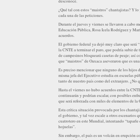
desconoce.
¿Qué tal con estos “maistros” chantajistas? Y lo
cada una de las peticiones.
Durante el jueves y viernes se llevaron a cabo 
Educación Pública, Rosa Icela Rodríguez y Mario
acuerdos.
El gobierno federal ya dejó muy claro que será “
la CNTE a terminar el paro, que podría subir de
de campesinos bloqueará casetas de peaje; así c
que “maistros” de Oaxaca aseveraron que es una l
Es preciso mencionar que ninguno de los hijos d
misma jefa del Ejecutivo estudia en escuelas púb
tanto de nuestro país como del extranjero. ¿No
Hasta el viernes no hubo acuerdos entre la CNTE 
continuarán y podrían escalar, con posibles enfr
que será reforzada con miles de elementos de la
Esta crítica situación provocada por los chantaji
el gobierno, y tal vez escale a otros escenarios
cuatrotero en este Mundial, intentando “taparle
hojuelas”.
Sin embargo, el país es un volcán en erupción co