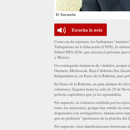
El Socavón
Escucha la nota
Como era de esperarse, los barbajanes “maistros
Trabajadores de la Educación (CNTE), le subiero
Fútbol FIFA 2026, que iniciará el próximo jueves
y México.
Un contingente numeroso de vándalos, porque mae
Guerrero, Michoacán, Baja California Sur, Zacat
Independencia, en Paseo de la Reforma, para gri
En Paseo de la Reforma, un gran número de ellos 
cohetones; llegaron hasta la calle de 20 de Nov
policías capitalinos que ya los aguardaban.
Por supuesto, la violencia exhibida por los rijo
todos los mexicanos, porque han subido de tono 
dispersados con extinguidores; denunciaron repr
que no pudieron “apoderarse de la plancha del Z
Por supuesto, estas manifestaciones deterioran 