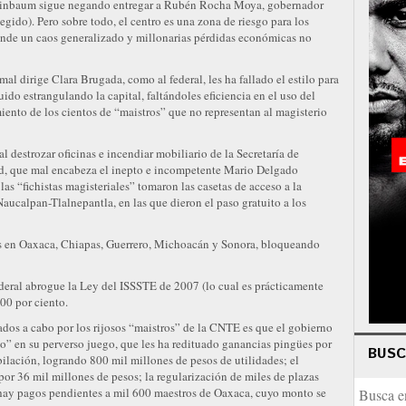
einbaum sigue negando entregar a Rubén Rocha Moya, gobernador
egido). Pero sobre todo, el centro es una zona de riesgo para los
 ende un caos generalizado y millonarias pérdidas económicas no
l dirige Clara Brugada, como al federal, les ha fallado el estilo para
ido estrangulando la capital, faltándoles eficiencia en el uso del
iento de los cientos de “maistros” que no representan al magisterio
al destrozar oficinas e incendiar mobiliario de la Secretaría de
d, que mal encabeza el inepto e incompetente Mario Delgado
 las “fichistas magisteriales” tomaron las casetas de acceso a la
calpan-Tlalnepantla, en las que dieron el paso gratuito a los
as en Oaxaca, Chiapas, Guerrero, Michoacán y Sonora, bloqueando
ederal abrogue la Ley del ISSSTE de 2007 (lo cual es prácticamente
100 por ciento.
dos a cabo por los rijosos “maistros” de la CNTE es que el gobierno
” en su perverso juego, que les ha redituado ganancias pingües por
BUS
bilación, logrando 800 mil millones de pesos de utilidades; el
 por 36 mil millones de pesos; la regularización de miles de plazas
 hay pagos pendientes a mil 600 maestros de Oaxaca, cuyo monto se