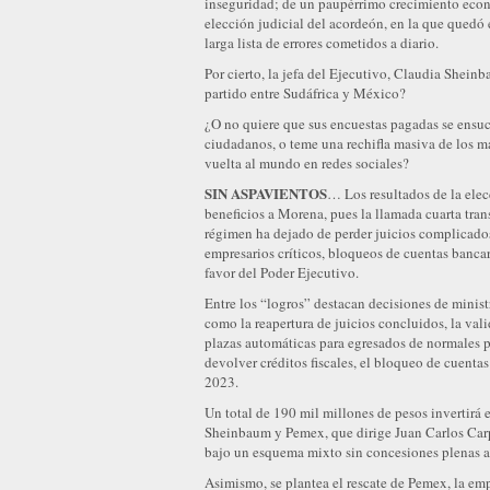
inseguridad; de un paupérrimo crecimiento econ
elección judicial del acordeón, en la que qued
larga lista de errores cometidos a diario.
Por cierto, la jefa del Ejecutivo, Claudia Shein
partido entre Sudáfrica y México?
¿O no quiere que sus encuestas pagadas se ensuc
ciudadanos, o teme una rechifla masiva de los más
vuelta al mundo en redes sociales?
SIN ASPAVIENTOS
… Los resultados de la elec
beneficios a Morena, pues la llamada cuarta tran
régimen ha dejado de perder juicios complicados
empresarios críticos, bloqueos de cuentas banca
favor del Poder Ejecutivo.
Entre los “logros” destacan decisiones de ministr
como la reapertura de juicios concluidos, la val
plazas automáticas para egresados de normales p
devolver créditos fiscales, el bloqueo de cuentas 
2023.
Un total de 190 mil millones de pesos invertirá 
Sheinbaum y Pemex, que dirige Juan Carlos Carpi
bajo un esquema mixto sin concesiones plenas al
Asimismo, se plantea el rescate de Pemex, la e