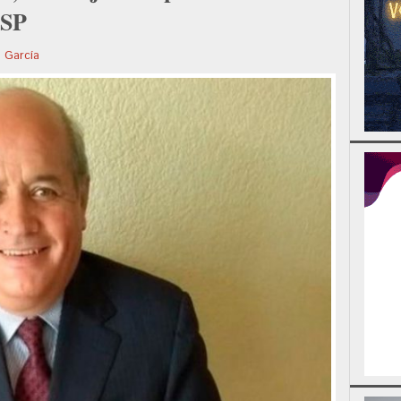
CSP
s García