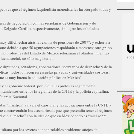
 peor es que el régimen izquierdista morenista les ha otorgado todas y
mesas de negociación con las secretarías de Gobernación y de
 Delgado Carrillo, respectivamente, sin lograr los anhelados
muy difícil echar atrás la reforma de pensiones de 2007”; y exhorta a
 tono debido a que 50 agrupaciones respaldarán a maestros; otro grupo
omo profesores del Estado de México reforzarán el plantón; mientras
ucha social, no sólo magisterial.
e diputados, senadores, gobernadores, secretarios de despacho y de la
licas; todos lo hacen en escuelas privadas y universidades costosas,
 que es muy buena la educación pública en México?
y el gobierno federal, por lo que las protestas seguramente
entamientos entre los integrantes de la CNTE y la policía capitalina,
 Guardia Nacional.
stas “maistros” avivará el caos vial y las acusaciones entre la CNTE y
 que contravendrán los escenarios de paz que pretendía tener el régimen
 el ojo al macho” con la idea de que en México todo es “miel sobre
tidiana por los severos e incontrolables problemas añejos de