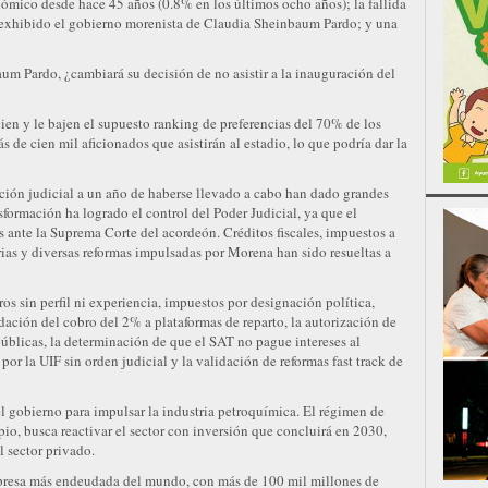
ómico desde hace 45 años (0.8% en los últimos ocho años); la fallida
ó exhibido el gobierno morenista de Claudia Sheinbaum Pardo; y una
baum Pardo, ¿cambiará su decisión de no asistir a la inauguración del
ien y le bajen el supuesto ranking de preferencias del 70% de los
 de cien mil aficionados que asistirán al estadio, lo que podría dar la
ción judicial a un año de haberse llevado a cabo han dado grandes
sformación ha logrado el control del Poder Judicial, ya que el
 ante la Suprema Corte del acordeón. Créditos fiscales, impuestos a
rias y diversas reformas impulsadas por Morena han sido resueltas a
os sin perfil ni experiencia, impuestos por designación política,
idación del cobro del 2% a plataformas de reparto, la autorización de
úblicas, la determinación de que el SAT no pague intereses al
por la UIF sin orden judicial y la validación de reformas fast track de
el gobierno para impulsar la industria petroquímica. El régimen de
o, busca reactivar el sector con inversión que concluirá en 2030,
 sector privado.
mpresa más endeudada del mundo, con más de 100 mil millones de