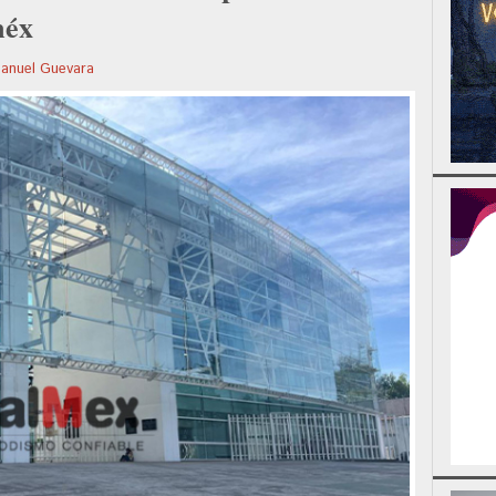
méx
nuel Guevara