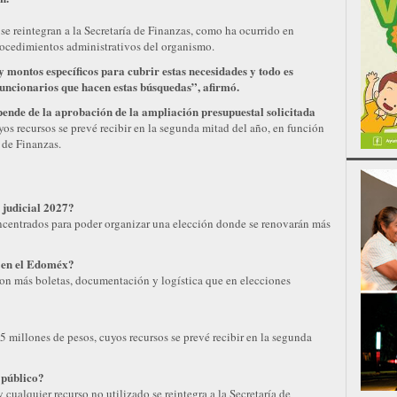
 se reintegran a la Secretaría de Finanzas, como ha ocurrido en
 procedimientos administrativos del organismo.
montos específicos para cubrir estas necesidades y todo es
uncionarios que hacen estas búsquedas”, afirmó.
pende de la aprobación de la ampliación presupuestal solicitada
os recursos se prevé recibir en la segunda mitad del año, en función
 de Finanzas.
 judicial 2027?
oncentrados para poder organizar una elección donde se renovarán más
s en el Edoméx?
con más boletas, documentación y logística que en elecciones
?
 millones de pesos, cuyos recursos se prevé recibir en la segunda
 público?
cualquier recurso no utilizado se reintegra a la Secretaría de