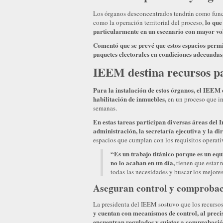
Los órganos desconcentrados tendrán como funció
lo que 
como la operación territorial del proceso,
particularmente en un escenario con mayor v
Comentó que se prevé que estos espacios permi
paquetes electorales en condiciones adecuadas
IEEM destina recursos pa
Para la instalación de estos órganos, el IEEM 
habilitación de inmuebles,
en un proceso que imp
semanas.
En estas tareas participan diversas áreas del In
administración, la secretaría ejecutiva y la di
espacios que cumplan con los requisitos operati
“Es un trabajo titánico porque es un equ
no lo acaban en un día,
tienen que estar 
todas las necesidades y buscar los mejor
Aseguran control y comprobaci
La presidenta del IEEM sostuvo que los recursos
y cuentan con mecanismos de control, al precis
encuentran regulados y sujetos a comprobació