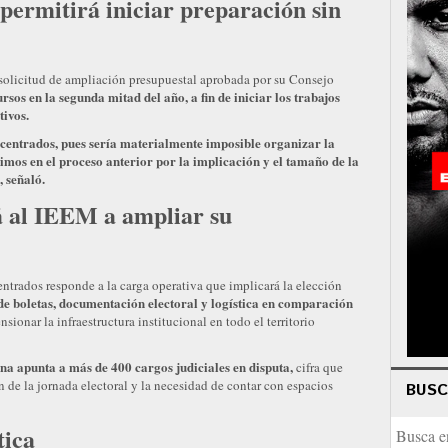
permitirá iniciar preparación sin
a solicitud de ampliación presupuestal aprobada por su Consejo
rsos en la segunda mitad del año, a fin de iniciar los trabajos
tivos.
centrados, pues sería materialmente imposible organizar la
imos en el proceso anterior por la implicación y el tamaño de la
, señaló.
rá al IEEM a ampliar su
a
trados responde a la carga operativa que implicará la elección
e boletas, documentación electoral y logística en comparación
sionar la infraestructura institucional en todo el territorio
rna apunta a más de 400 cargos judiciales en disputa,
cifra que
n de la jornada electoral y la necesidad de contar con espacios
BUS
tica