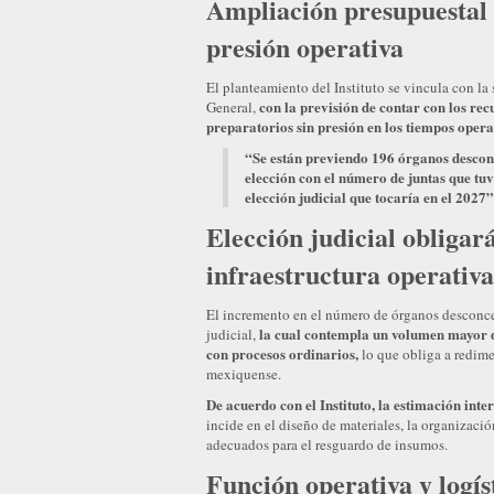
Ampliación presupuestal 
presión operativa
El planteamiento del Instituto se vincula con l
con la previsión de contar con los recu
General,
preparatorios sin presión en los tiempos opera
“Se están previendo 196 órganos descon
elección con el número de juntas que tuv
elección judicial que tocaría en el 2027”
Elección judicial obliga
infraestructura operativ
El incremento en el número de órganos desconcen
la cual contempla un volumen mayor d
judicial,
con procesos ordinarios,
lo que obliga a redimen
mexiquense.
De acuerdo con el Instituto, la estimación inte
incide en el diseño de materiales, la organizació
adecuados para el resguardo de insumos.
Función operativa y logís