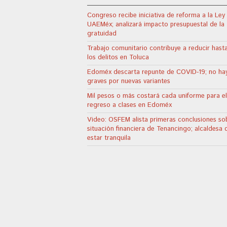
Congreso recibe iniciativa de reforma a la Ley 
UAEMéx; analizará impacto presupuestal de la
gratuidad
Trabajo comunitario contribuye a reducir has
los delitos en Toluca
Edoméx descarta repunte de COVID-19; no ha
graves por nuevas variantes
Mil pesos o más costará cada uniforme para el
regreso a clases en Edoméx
Video: OSFEM alista primeras conclusiones sob
situación financiera de Tenancingo; alcaldesa 
estar tranquila