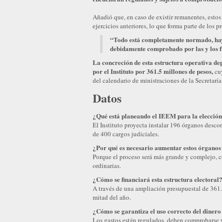
Añadió que, en caso de existir remanentes, estos
ejercicios anteriores, lo que forma parte de los
“Todo está completamente normado, hay 
debidamente comprobado por las y los f
La concreción de esta estructura operativa de
por el Instituto por 361.5 millones de pesos,
cuy
del calendario de ministraciones de la Secretaría
Datos
¿Qué está planeando el IEEM para la elección
El Instituto proyecta instalar 196 órganos desc
de 400 cargos judiciales.
¿Por qué es necesario aumentar estos órgano
Porque el proceso será más grande y complejo, 
ordinarias.
¿Cómo se financiará esta estructura electoral
A través de una ampliación presupuestal de 361.5
mitad del año.
¿Cómo se garantiza el uso correcto del dinero
Los gastos están regulados, deben comprobarse y 