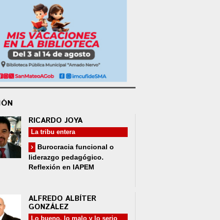
IÓN
RICARDO JOYA
La tribu entera
Burocracia funcional o
liderazgo pedagógico.
Reflexión en IAPEM
ALFREDO ALBÍTER
GONZÁLEZ
Lo bueno, lo malo y lo serio