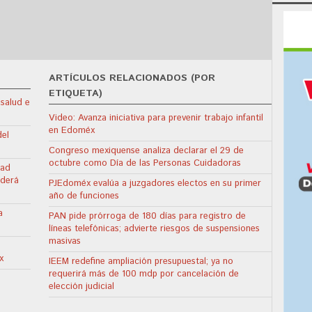
ARTÍCULOS RELACIONADOS (POR
ETIQUETA)
 salud e
Video: Avanza iniciativa para prevenir trabajo infantil
en Edoméx
del
Congreso mexiquense analiza declarar el 29 de
octubre como Día de las Personas Cuidadoras
dad
nderá
PJEdoméx evalúa a juzgadores electos en su primer
año de funciones
a
PAN pide prórroga de 180 días para registro de
líneas telefónicas; advierte riesgos de suspensiones
masivas
x
IEEM redefine ampliación presupuestal; ya no
requerirá más de 100 mdp por cancelación de
elección judicial