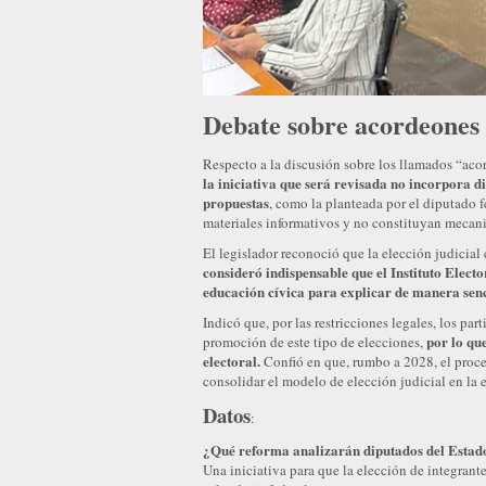
Debate sobre acordeones e
Respecto a la discusión sobre los llamados “acor
la iniciativa que será revisada no incorpora d
propuestas
, como la planteada por el diputado 
materiales informativos y no constituyan mecan
El legislador reconoció que la elección judicia
consideró indispensable que el Instituto Electo
educación cívica para explicar de manera senc
Indicó que, por las restricciones legales, los pa
por lo qu
promoción de este tipo de elecciones,
electoral.
Confió en que, rumbo a 2028, el proces
consolidar el modelo de elección judicial en la 
Datos
:
¿Qué reforma analizarán diputados del Estad
Una iniciativa para que la elección de integrante