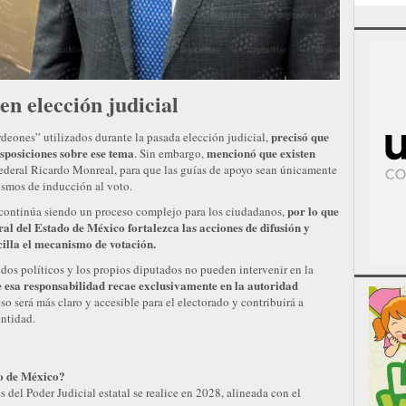
n elección judicial
precisó que
deones” utilizados durante la pasada elección judicial,
isposiciones sobre ese tema
mencionó que existen
. Sin embargo,
federal Ricardo Monreal, para que las guías de apoyo sean únicamente
ismos de inducción al voto.
por lo que
l continúa siendo un proceso complejo para los ciudadanos,
ral del Estado de México fortalezca las acciones de difusión y
illa el mecanismo de votación.
rtidos políticos y los propios diputados no pueden intervenir en la
e esa responsabilidad recae exclusivamente en la autoridad
o será más claro y accesible para el electorado y contribuirá a
entidad.
o de México?
s del Poder Judicial estatal se realice en 2028, alineada con el