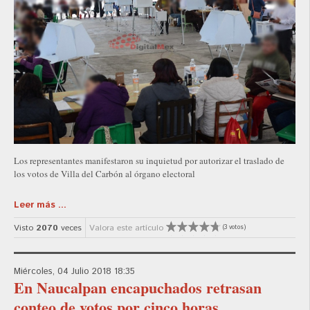
Los representantes manifestaron su inquietud por autorizar el traslado de
los votos de Villa del Carbón al órgano electoral
Leer más ...
Visto
2070
veces
Valora este artículo
(3 votos)
Miércoles, 04 Julio 2018 18:35
En Naucalpan encapuchados retrasan
conteo de votos por cinco horas