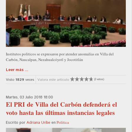
Institutos politicos se expresaron por atender anomalías en Villa del
Carbón, Naucalpan, Nezahualcóyotl y Jocotitlán
Leer más ...
Visto
1829
veces
Valora este artículo
(3 votos)
Martes, 03 Julio 2018 18:00
El PRI de Villa del Carbón defenderá el
voto hasta las últimas instancias legales
Política
Escrito por
Adriana Uribe
en