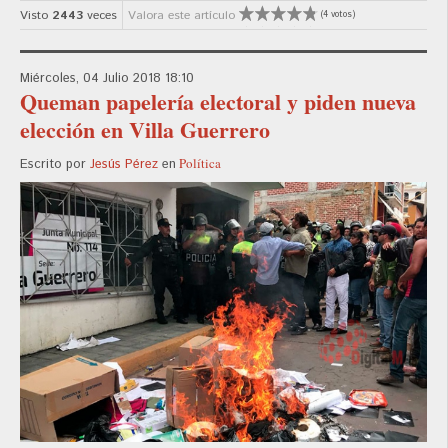
Visto
2443
veces
Valora este artículo
(4 votos)
Miércoles, 04 Julio 2018 18:10
Queman papelería electoral y piden nueva
elección en Villa Guerrero
Política
Escrito por
Jesús Pérez
en