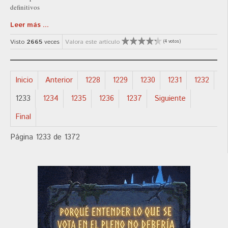
definitivos
Leer más ...
Visto
2665
veces
Valora este artículo
(4 votos)
Inicio
Anterior
1228
1229
1230
1231
1232
1233
1234
1235
1236
1237
Siguiente
Final
Página 1233 de 1372