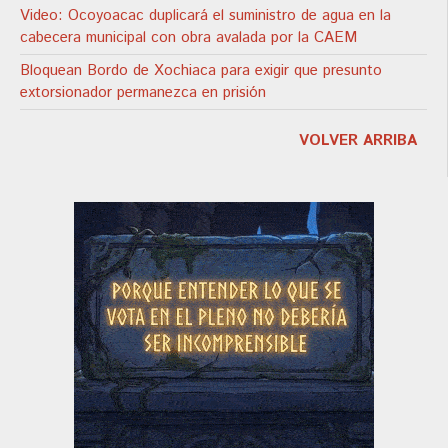
Video: Ocoyoacac duplicará el suministro de agua en la
cabecera municipal con obra avalada por la CAEM
Bloquean Bordo de Xochiaca para exigir que presunto
extorsionador permanezca en prisión
VOLVER ARRIBA