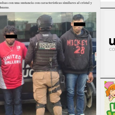
olsas con una sustancia con características similares al cristal y
ihuana
.