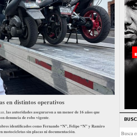
s en distintos operativos
las autoridades aseguraron a un menor de 16 años que
pan,
 con denuncia de robo vigente
.
BUS
mbres identificados como Fernando “N”, Felipe “N” y Ramiro
n motocicletas sin placas ni documentación
.