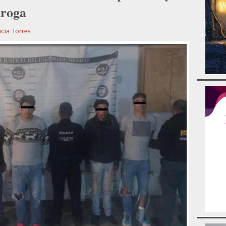
droga
icia Torres