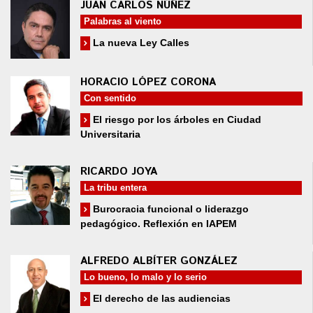
JUAN CARLOS NÚÑEZ
Palabras al viento
La nueva Ley Calles
HORACIO LÓPEZ CORONA
Con sentido
El riesgo por los árboles en Ciudad
Universitaria
RICARDO JOYA
La tribu entera
Burocracia funcional o liderazgo
pedagógico. Reflexión en IAPEM
ALFREDO ALBÍTER GONZÁLEZ
Lo bueno, lo malo y lo serio
El derecho de las audiencias