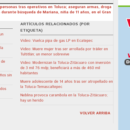
 personas tras operativos en Toluca; aseguran armas, droga
 durante búsqueda de Mariana, niña de 11 años, en el Gran
ARTÍCULOS RELACIONADOS (POR
ETIQUETA)
un
Video: Vuelca pipa de gas LP en Ecatepec
la
Video: Muere mujer tras ser arrollada por tráiler en
Tultitlán; un menor sobrevive
 de
Video: Modernizan la Toluca-Zitácuaro con inversión
de 3 mil 76 mdp; beneficiará a más de 460 mil
habitantes
ños sin
Muere adolescente de 14 años tras ser atropellado en
la Toluca-Temascaltepec
 dos
Neblina provoca carambola en la Toluca-Zitácuaro;
hay un herido
VOLVER ARRIBA