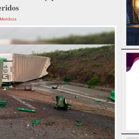
eridos
g Mendoza