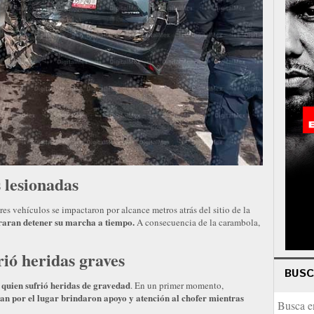
 lesionadas
res vehículos se impactaron por alcance metros atrás del sitio de la
graran detener su marcha a tiempo.
A consecuencia de la carambola,
rió heridas graves
BUS
quien sufrió heridas de gravedad
,
. En un primer momento,
an por el lugar brindaron apoyo y atención al chofer mientras