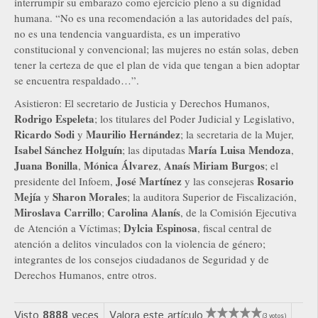
interrumpir su embarazo como ejercicio pleno a su dignidad
humana. “No es una recomendación a las autoridades del país,
no es una tendencia vanguardista, es un imperativo
constitucional y convencional; las mujeres no están solas, deben
tener la certeza de que el plan de vida que tengan a bien adoptar
se encuentra respaldado…”.
Asistieron: El secretario de Justicia y Derechos Humanos,
Rodrigo Espeleta
; los titulares del Poder Judicial y Legislativo,
Ricardo Sodi
Maurilio Hernández
y
; la secretaria de la Mujer,
Isabel Sánchez Holguín
María Luisa Mendoza
; las diputadas
,
Juana Bonilla
Mónica Álvarez
Anaís Miriam Burgos
,
,
; el
José Martínez
Rosario
presidente del Infoem,
y las consejeras
Mejía
Sharon Morales
y
; la auditora Superior de Fiscalización,
Miroslava Carrillo
Carolina Alanís
;
, de la Comisión Ejecutiva
Dylcia Espinosa
de Atención a Víctimas;
, fiscal central de
atención a delitos vinculados con la violencia de género;
integrantes de los consejos ciudadanos de Seguridad y de
Derechos Humanos, entre otros.
Visto
8888
veces
Valora este artículo
(3 votos)