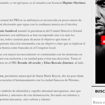
Higinio Martínez
erando, a ver qué pasa, es el senador con licencia
estatal del PRI en su militancia es reconocida en pocos meses de
al electorado que sigue con la confianza intacta en el tricolor.
Ruiz Sandoval
asumió la presidencia del Comité Directivo Estatal
reuniones con militancia se han incorporado una vez más los
en, todos cuentan para alcanzar el objetivo que tiene el
guiente elección intermedia con un objetivo claro que es triplicar el
ra fuerza como bancada en el Congreso local.
tas con mayor reconocimiento se continuarán con las reuniones en
eguir con inclusión y en unidad para evitar una descisión. Tiene el
Brenda Alvarado
Elías Rescala Jiménez
ron en el PRI.
y
, al lado.
era
, presidenta municipal de Santa María Rayón, dio un paso firme
l concretar el hermanamiento con la ciudad francesa de Péronne,
o símbolo de identidad y orgullo artesanal mexiquense, sino que
BUS
dores y artesanos de esta demarcación, llevando sus talentos y
tará artesanías, sino cultura y talento.