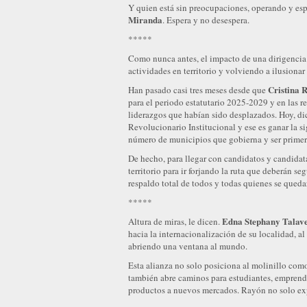
Y quien está sin preocupaciones, operando y esp
Miranda
. Espera y no desespera.
*****
Como nunca antes, el impacto de una dirigencia 
actividades en territorio y volviendo a ilusionar 
Cristina 
Han pasado casi tres meses desde que
para el periodo estatutario 2025-2029 y en las 
liderazgos que habían sido desplazados. Hoy, dic
Revolucionario Institucional y ese es ganar la si
número de municipios que gobierna y ser prime
De hecho, para llegar con candidatos y candida
territorio para ir forjando la ruta que deberán s
respaldo total de todos y todas quienes se queda
*****
Edna Stephany Talav
Altura de miras, le dicen.
hacia la internacionalización de su localidad, a
abriendo una ventana al mundo.
Esta alianza no solo posiciona al molinillo com
también abre caminos para estudiantes, emprende
productos a nuevos mercados. Rayón no solo expor