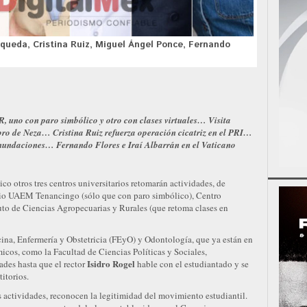
rqueda, Cristina Ruiz, Miguel Ángel Ponce, Fernando
, uno con paro simbólico y otro con clases virtuales… Visita
bro de Neza… Cristina Ruiz refuerza operación cicatriz en el PRI…
inundaciones… Fernando Flores e Iraí Albarrán en el Vaticano
 otros tres centros universitarios retomarán actividades, de
io UAEM Tenancingo (sólo que con paro simbólico), Centro
to de Ciencias Agropecuarias y Rurales (que retoma clases en
cina, Enfermería y Obstetricia (FEyO) y Odontología, que ya están en
micos, como la Facultad de Ciencias Políticas y Sociales,
Isidro Rogel
ades hasta que el rector
hable con el estudiantado y se
itorios.
s actividades, reconocen la legitimidad del movimiento estudiantil.