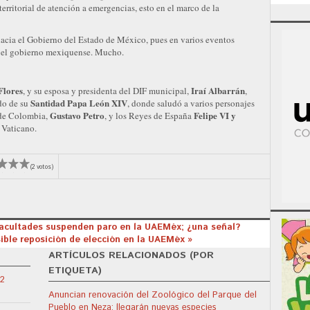
rritorial de atención a emergencias, esto en el marco de la
hacia el Gobierno del Estado de México, pues en varios eventos
n el gobierno mexiquense. Mucho.
Flores
Iraí Albarrán
, y su esposa y presidenta del DIF municipal,
,
Santidad Papa León XIV
ado de su
, donde saludó a varios personajes
Gustavo Petro
Felipe VI y
e de Colombia,
, y los Reyes de España
l Vaticano.
(2 votos)
 facultades suspenden paro en la UAEMéx; ¿una señal?
sible reposición de elección en la UAEMéx »
ARTÍCULOS RELACIONADOS (POR
ETIQUETA)
22
Anuncian renovación del Zoológico del Parque del
Pueblo en Neza; llegarán nuevas especies