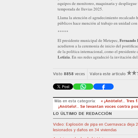
equipos de monitoreo, maquinaria y despliegue te
temporada de lluvias 2025.
Llama la atención el agradecimiento recalcado 
públicos hace mención al trabajo en unidad co
*****
Fernando 
El presidente municipal de Metepec,
acudieron a la ceremonia de inicio del pontific
de la política internacional, como el president
Letizia
. En sus redes agradeció la invitación de
Visto
8858
veces
Valora este artículo
Más en esta categoría:
« ¡Anótelo!.. Tres
¡Anótelo!.. Se levantan voces contra po
LO ÚLTIMO DE REDACCIÓN
Video: Explosión de pipa en Cuernavaca deja 
lesionados y daños en 34 viviendas