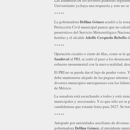
Las asambleas en los diversos planteles seguirán
Universitario ya haya una respuesta y esto no se
*****
Delfina Gómez
La gobernadora
acudió a la zona
Protección Civil municipal parece que no calcul
pronósticos del Servicio Meteorológico Naciona
Adolfo Cerqueda Rebollo
heridas y el alcalde
de
*****
Operación cicatriz o cierre de filas, como se le q
Sandoval
al PRI, se cerró el paso a los desencue
esfuerzo monumental con la nueva realidad, desd
El PRI no se puede dar el lujo de perder votos. Y
debe mantenerse alejado de las pugnas internas 
diversos municipios mexiquenses con los lídere
de México.
La senadora está escuchando a todos y está siend
municipales y seccionales. Y es que sólo así se p
candidaturas que estarán listas para 2027. Se te
*****
Arropado por autoridades auxiliares de diversas 
Delfina Gómez
gobernadora
, el presidente mun