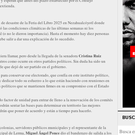
 y esperan que antes del plazo establecido por el Consejo
 extienda.
 de desastre de la Feria del Libro 2025 en Nezahualcóyotl donde
ó las condiciones climáticas de las últimas semanas ni los
l (o no le dieron importancia). Hasta el momento hay diez personas
be salir a dar una explicación de lo sucedido.
Cristina Ruiz
uiera llamar, pero desde la llegada de la senadora
ntros como ocurre en otros partidos políticos. Sin duda ha sido un
e que dejó de ser partido en el gobierno.
 para conservar ese electorado, que confía en este instituto político,
y dedicar todo su esfuerzo a lo que están haciendo con reuniones en
s políticos que se mantienen firmes en su compromiso con el Estado
o factor de unidad para entrar de lleno a la renovación de los comités
odrán sentar las bases para determinar en territorio las mejores
ndrán que poner de acuerdo y están a tiempo para hacerlo.
BUS
colonias, servidores públicos municipales y el representante de la
Miguel Ángel Ponce
icipal de Lerma,
dio el banderazo de salida a los