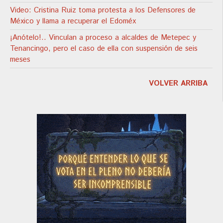
Video: Cristina Ruiz toma protesta a los Defensores de
México y llama a recuperar el Edoméx
¡Anótelo!.. Vinculan a proceso a alcaldes de Metepec y
Tenancingo, pero el caso de ella con suspensión de seis
meses
VOLVER ARRIBA