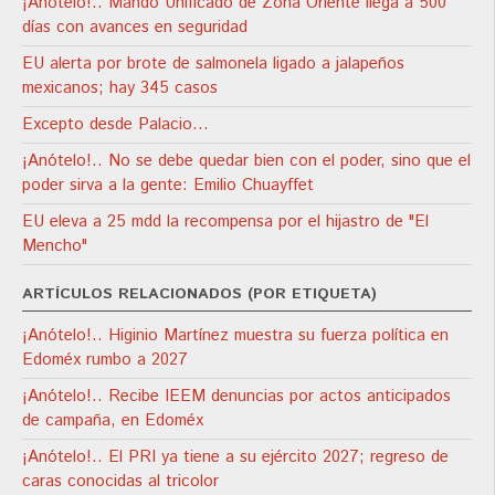
¡Anótelo!.. Mando Unificado de Zona Oriente llega a 500
días con avances en seguridad
EU alerta por brote de salmonela ligado a jalapeños
mexicanos; hay 345 casos
Excepto desde Palacio…
¡Anótelo!.. No se debe quedar bien con el poder, sino que el
poder sirva a la gente: Emilio Chuayffet
EU eleva a 25 mdd la recompensa por el hijastro de "El
Mencho"
ARTÍCULOS RELACIONADOS (POR ETIQUETA)
¡Anótelo!.. Higinio Martínez muestra su fuerza política en
Edoméx rumbo a 2027
¡Anótelo!.. Recibe IEEM denuncias por actos anticipados
de campaña, en Edoméx
¡Anótelo!.. El PRI ya tiene a su ejército 2027; regreso de
caras conocidas al tricolor