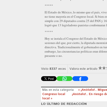
*****
El Estado de México, lo mismo que el país, vive 
no tiene mayoría en el Congreso local. Si bien e
simple con 29 diputados contra 25 del PAN y 16 
logró que 13 legisladores panistas conformaran 
*****
Hoy se instala el Congreso del Estado de México 
sesiones del que, por cierto, la diputada moreni
directiva. Tradicionalmente el gobernador en tur
embargo, las circunstancias políticas eran difere
presente o no.
Visto
8337
veces
Valora este artículo
Más en esta categoría:
« ¡Anótelo!.. Migu
Congreso local
¡Anótelo!.. En riesgo
local »
LO ÚLTIMO DE REDACCIÓN