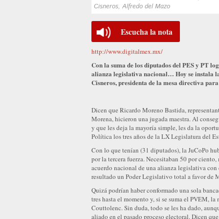
Cisneros, Alfredo del Mazo
Escucha la nota
http://www.digitalmex.mx/
Con la suma de los diputados del PES y PT lo
alianza legislativa nacional… Hoy se instala
Cisneros, presidenta de la mesa directiva para
Dicen que Ricardo Moreno Bastida, representant
Morena, hicieron una jugada maestra. Al consegu
y que les deja la mayoría simple, les da la opor
Política los tres años de la LX Legislatura del 
Con lo que tenían (31 diputados), la JuCoPo hub
por la tercera fuerza. Necesitaban 50 por ciento,
acuerdo nacional de una alianza legislativa con 
resultado un Poder Legislativo total a favor de 
Quizá podrían haber conformado una sola bancad
tres hasta el momento y, si se suma el PVEM, l
Couttolenc. Sin duda, todo se les ha dado, aunque
aliado en el pasado proceso electoral. Dicen que