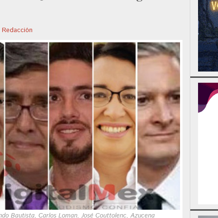
r
Redacción
do Bautista, Carlos Loman, José Couttolenc, Azucena