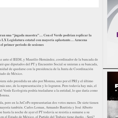
gran una “jugada maestra”… Con el Verde podrían replicar la
 la LX Legislatura estatal con mayoría aplastante… Azucena
 el primer periodo de sesiones
e ante el IEEM, y Maurilio Hernández, coordinador de la bancada de
ir que diputados del PT y Encuentro Social se unieran a su bancada,
tunidad de quedarse con la presidencia de la Junta de Coordinación
Estado de México.
iera sido presidida un año por Morena, uno por el PRI y el último
 más uno, de la representación y lo lograron. Pero todavía hay más, el
el Verde Ecologista podría trasladarse a la entidad, lo que daría como
Morena.
a, pero en la JuCoPo representarían dos votos menos. De siete tienen
a mayoría también. Carlos Loman, Armando Bautista y José Alberto
 hasta la noche de ayer el PT todavía se resistía a sumarse a su
 en el Estado de México, el Partido del Trabajo tiene dueño. ¿Será?