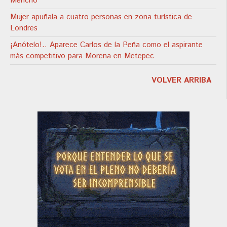
Mencho"
Mujer apuñala a cuatro personas en zona turística de
Londres
¡Anótelo!.. Aparece Carlos de la Peña como el aspirante
más competitivo para Morena en Metepec
VOLVER ARRIBA