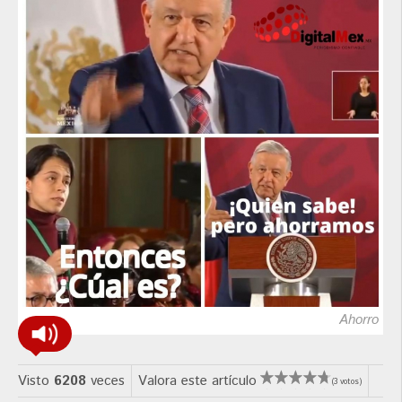
Ahorro
Visto
6208
veces
Valora este artículo
(3 votos)