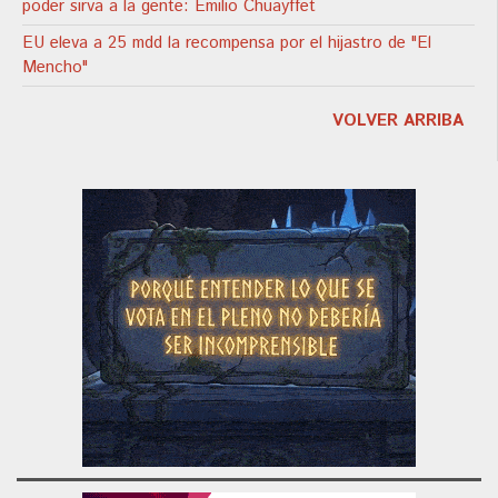
poder sirva a la gente: Emilio Chuayffet
EU eleva a 25 mdd la recompensa por el hijastro de "El
Mencho"
VOLVER ARRIBA