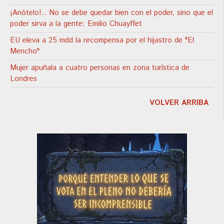
¡Anótelo!.. No se debe quedar bien con el poder, sino que el
poder sirva a la gente: Emilio Chuayffet
EU eleva a 25 mdd la recompensa por el hijastro de "El
Mencho"
Mujer apuñala a cuatro personas en zona turística de
Londres
VOLVER ARRIBA