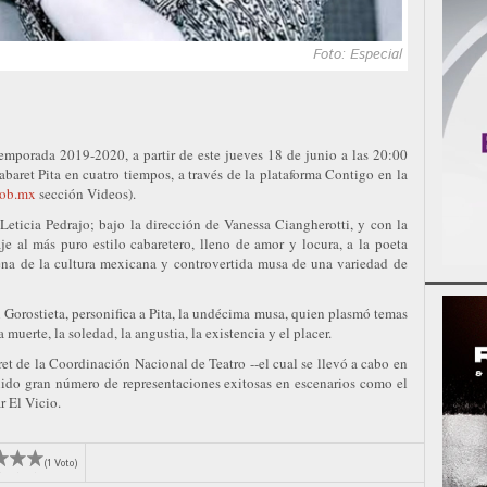
Foto: Especial
emporada 2019-2020, a partir de este jueves 18 de junio a las 20:00
cabaret Pita en cuatro tiempos, a través de la plataforma Contigo en la
gob.mx
sección Videos).
 Leticia Pedrajo; bajo la dirección de Vanessa Ciangherotti, y con la
e al más puro estilo cabaretero, lleno de amor y locura, a la poeta
na de la cultura mexicana y controvertida musa de una variedad de
Gorostieta, personifica a Pita, la undécima musa, quien plasmó temas
 muerte, la soledad, la angustia, la existencia y el placer.
et de la Coordinación Nacional de Teatro --el cual se llevó a cabo en
nido gran número de representaciones exitosas en escenarios como el
r El Vicio.
(1 Voto)