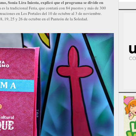
o, Sonia Lira Iniesta, explicó que el programa se divide en
ta es la tradicional Feria, que contará con 84 puestos y más de 300
creaciones en Los Portales del 10 de octubre al 3 de noviembre.
18, 19, 25 y 26 de octubre en el Panteón de la Soledad.