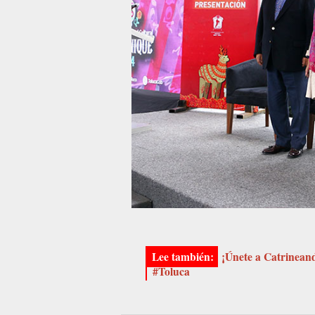
¡Únete a Catrineand
#Toluca