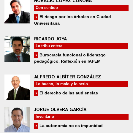
HORACIO LÓPEZ CORONA
Con sentido
El riesgo por los árboles en Ciudad
Universitaria
RICARDO JOYA
La tribu entera
Burocracia funcional o liderazgo
pedagógico. Reflexión en IAPEM
ALFREDO ALBÍTER GONZÁLEZ
Lo bueno, lo malo y lo serio
El derecho de las audiencias
JORGE OLVERA GARCÍA
Inventario
La autonomía no es impunidad