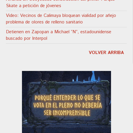
Skate a petición de jóvenes
Video: Vecinos de Calimaya bloquean vialidad por añejo
problema de olores de relleno sanitario
Detienen en Zapopan a Michael “N”, estadounidense
buscado por Interpol
VOLVER ARRIBA