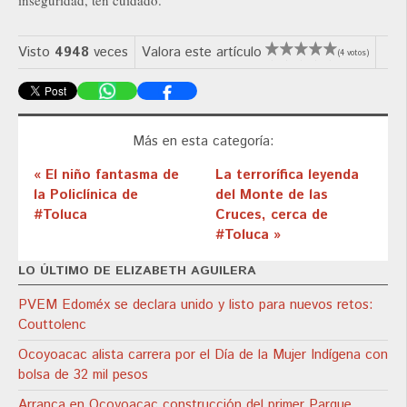
inseguridad, ten cuidado.
Visto
4948
veces
Valora este artículo
(4 votos)
Más en esta categoría:
« El niño fantasma de
La terrorífica leyenda
la Policlínica de
del Monte de las
#Toluca
Cruces, cerca de
#Toluca »
LO ÚLTIMO DE ELIZABETH AGUILERA
PVEM Edoméx se declara unido y listo para nuevos retos:
Couttolenc
Ocoyoacac alista carrera por el Día de la Mujer Indígena con
bolsa de 32 mil pesos
Arranca en Ocoyoacac construcción del primer Parque