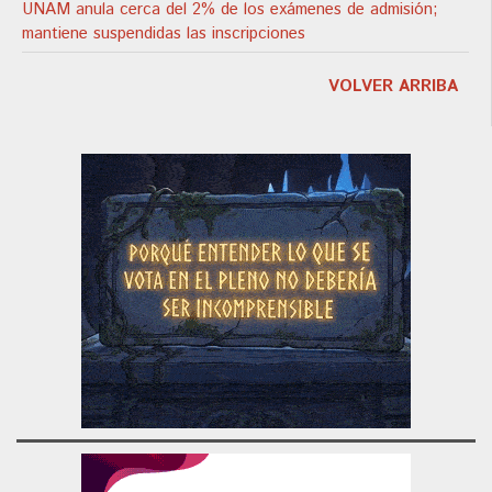
UNAM anula cerca del 2% de los exámenes de admisión;
mantiene suspendidas las inscripciones
VOLVER ARRIBA