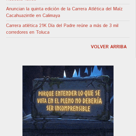
Anuncian la quinta edición de la Carrera Atlética del Maíz
Cacahuazintle en Calimaya
Carrera atlética 21K Día del Padre reúne a más de 3 mil
corredores en Toluca
VOLVER ARRIBA