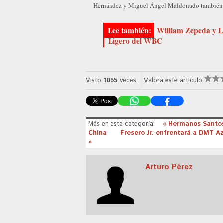
Hernández y Miguel Ángel Maldonado también g
William Zepeda y L
Ligero del WBC
Visto
1065
veces
Valora este artículo
Más en esta categoría:
« Hermanos Santos
China
Fresero Jr. enfrentará a DMT Az
»
Arturo Pérez