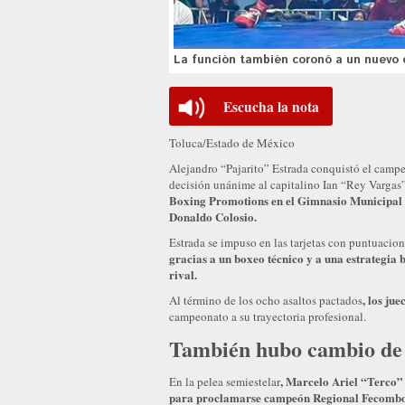
La función también coronó a un nuevo 
Escucha la nota
Toluca/Estado de México
Alejandro “Pajarito” Estrada conquistó el camp
decisión unánime al capitalino Ian “Rey Vargas
Boxing Promotions en el Gimnasio Municipal V
Donaldo Colosio.
Estrada se impuso en las tarjetas con puntuacio
gracias a un boxeo técnico y a una estrategia b
rival.
, los ju
Al término de los ocho asaltos pactados
campeonato a su trayectoria profesional.
También hubo cambio de 
, Marcelo Ariel “Terco”
En la pelea semiestelar
para proclamarse campeón Regional Fecombox