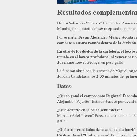
Resultados complementar
Héctor Sebastián “Cuervo” Hernández Ramírez d
en una 
Mondragón al inicio del sexto episodio,
Bryan Alejandro Mujica Acosta su
Por su parte,
combate a cuatro rounds dentro de la divisió
En otro de los duelos de la cartelera, el tex
triunfo en el boxeo profesional al vencer por n
Juventino Lowet George
, en peso gallo.
La función abrió con la victoria de Miguel Án
Jordan Candelas a los 2:35 minutos del prime
Datos
:
¿Quién ganó el campeonato Regional Fecomb
Alejandro “Pajarito” Estrada derrotó por decisi
¿Qué ocurrió en la pelea semiestelar?
Marcelo Ariel “Terco” Pérez venció a Cristian
gallo.
¿Qué otros resultados destacaron en la funció
Cristian Daniel “Chikungunya” Benítez debutó c