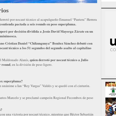
ios
errotó por nocaut técnico al acapulqueño Emanuel “Pantera” Herrera
contienda pactada a seis rounds en peso superpluma.
peró por decisión dividida a Jesús David Mayorga Zárate en un
n minimosca.
cocano Cristian Daniel “Chikungunya” Benítez Sánchez debutó con
ocaut técnico a los 51 segundos del segundo asalto al capitalino
quien derrotó por nocaut técnico a Julio
gel Maldonado Alanís,
r round
, en la división de peso ligero.
ox superpluma?
ón unánime a Ian “Rey Vargas” Valdés y se quedó con el cinturón.
 Santos Marcelo y se proclamó campeón Regional Fecombox de peso
n?
on una victoria por nocaut técnico, mientras que Héctor Sebastián