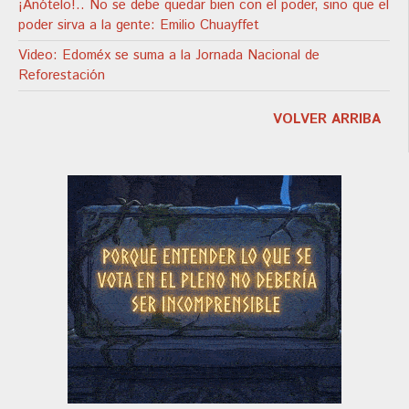
¡Anótelo!.. No se debe quedar bien con el poder, sino que el
poder sirva a la gente: Emilio Chuayffet
Video: Edoméx se suma a la Jornada Nacional de
Reforestación
VOLVER ARRIBA