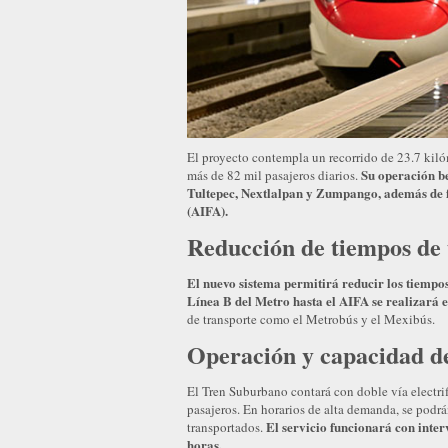
El proyecto contempla un recorrido de 23.7 kiló
Su operación be
más de 82 mil pasajeros diarios.
Tultepec, Nextlalpan y Zumpango, además de fa
(AIFA).
Reducción de tiempos de 
El nuevo sistema permitirá reducir los tiempos 
Línea B del Metro hasta el AIFA se realizará 
de transporte como el Metrobús y el Mexibús.
Operación y capacidad d
El Tren Suburbano contará con doble vía electri
pasajeros. En horarios de alta demanda, se podr
El servicio funcionará con inter
transportados.
horas.