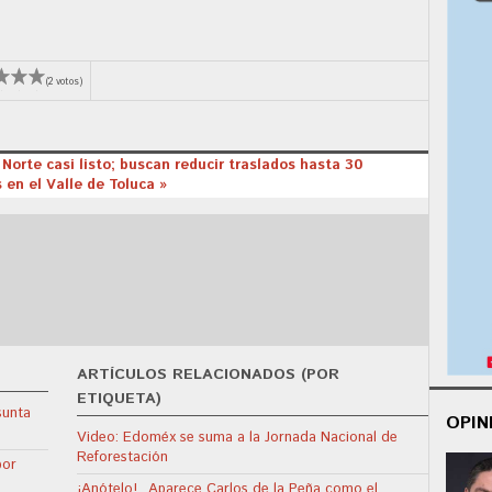
(2 votos)
 Norte casi listo; buscan reducir traslados hasta 30
 en el Valle de Toluca »
ARTÍCULOS RELACIONADOS (POR
ETIQUETA)
sunta
OPIN
Video: Edoméx se suma a la Jornada Nacional de
Reforestación
por
¡Anótelo!.. Aparece Carlos de la Peña como el