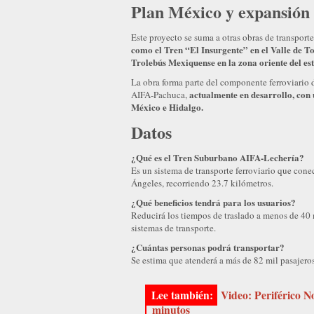
Plan México y expansión 
Este proyecto se suma a otras obras de transpor
como el Tren “El Insurgente” en el Valle de 
Trolebús Mexiquense en la zona oriente del es
La obra forma parte del componente ferroviario 
actualmente en desarrollo, con 
AIFA-Pachuca,
México e Hidalgo.
Datos
¿Qué es el Tren Suburbano AIFA-Lechería?
Es un sistema de transporte ferroviario que con
Ángeles, recorriendo 23.7 kilómetros.
¿Qué beneficios tendrá para los usuarios?
Reducirá los tiempos de traslado a menos de 40
sistemas de transporte.
¿Cuántas personas podrá transportar?
Se estima que atenderá a más de 82 mil pasajeros
Video: Periférico No
minutos