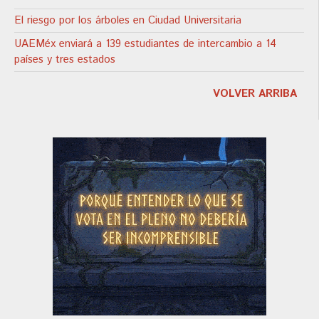
El riesgo por los árboles en Ciudad Universitaria
UAEMéx enviará a 139 estudiantes de intercambio a 14
países y tres estados
VOLVER ARRIBA