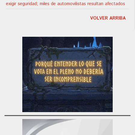
exigir seguridad; miles de automovilistas resultan afectados
VOLVER ARRIBA