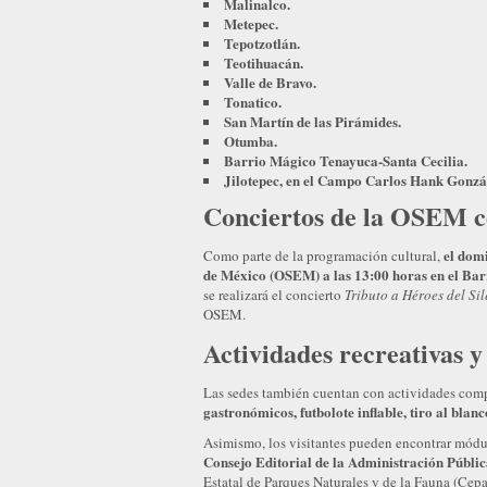
Malinalco.
Metepec.
Tepotzotlán.
Teotihuacán.
Valle de Bravo.
Tonatico.
San Martín de las Pirámides.
Otumba.
Barrio Mágico Tenayuca-Santa Cecilia.
Jilotepec, en el Campo Carlos Hank Gonzá
Conciertos de la OSEM c
el domi
Como parte de la programación cultural,
de México (OSEM) a las 13:00 horas en el Bar
se realizará el concierto
Tributo a Héroes del Si
OSEM.
Actividades recreativas y
Las sedes también cuentan con actividades compl
gastronómicos, futbolote inflable, tiro al blan
Asimismo, los visitantes pueden encontrar módul
Consejo Editorial de la Administración Públi
Estatal de Parques Naturales y de la Fauna (Cepan