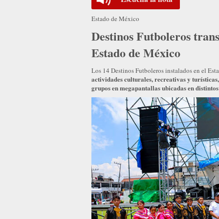
Estado de México
Destinos Futboleros trans
Estado de México
Los 14 Destinos Futboleros instalados en el Est
actividades culturales, recreativas y turística
grupos en megapantallas ubicadas en distintos