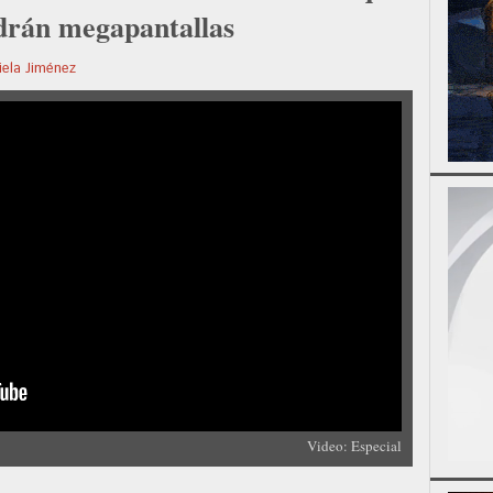
drán megapantallas
iela Jiménez
Video: Especial