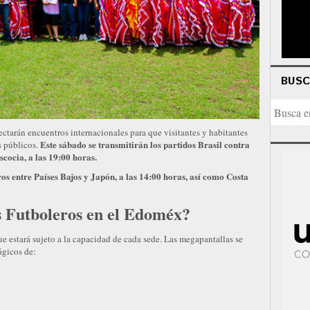
BUS
ctarán encuentros internacionales para que visitantes y habitantes
Este sábado se transmitirán los partidos Brasil contra
s públicos.
scocia, a las 19:00 horas.
os entre Países Bajos y Japón, a las 14:00 horas, así como Costa
s Futboleros en el Edoméx?
ue estará sujeto a la capacidad de cada sede. Las megapantallas se
ágicos de: