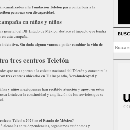
án canalizados a la Fundación Teletón para contribuir a la
reciben personas con discapacidad.
campaña en niñas y niños
tora general del DIF Estado de México, destacó el impacto que tendrá
BUS
es en esta campaña.
a iniciativa. Sin duda alguna vamos a poder cambiar la vida de
ra tres centros Teletón
ades que más aportan a la colecta nacional del Teletón y concentra la
con tres centros ubicados en Tlalnepantla, Nezahualcóyotl y
iñas y niños mexiquenses han recibido atención y apoyo en estos
sca fortalecer la continuidad y ampliación de los servicios que se
ad.
colecta Teletón 2026 en el Estado de México?
13 alcancías entre dependencias, organismos autónomos y