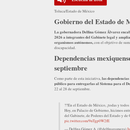
Toluca/Estado de México
Gobierno del Estado de M
La gobernadora Delfina Gómez Álvarez encabe
2026 a integrantes del Gabinete legal y amplia
organismos autónomos,
con el objetivo de suma
discapacidad.
Dependencias mexiquense
septiembre
las dependencias 
Como parte de esta iniciativa,
público para entregarlas al Sistema para el D
22 al 28 de septiembre.
??En el Estado de México, ¡todas y todos
Hoy, en Palacio de Gobierno, hicimos entr
del Gabinete, de Poderes del Estado y de
pic.twitter.com/9nTgp0W2fE
— Delfina Gómez A. (@delfinagomeza)
J