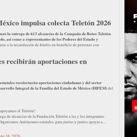
éxico impulsa colecta Teletón 2026
zó la entrega de 613 alcancías de la Campaña de Boteo Teletón
do, así como a representantes de los Poderes del Estado y
rse a la recaudación de fondos en beneficio de personas con
s recibirán aportaciones en
estatales recolectarán aportaciones ciudadanas y del sector
esarrollo Integral de la Familia del Estado de México (DIFEM)
del
 apoyamos al Teletón!
ega de alcancías de la Fundación Teletón a las y los integrantes
 Organismos Autónomos estatales, para juntas y juntos apoyar a…
une 16, 2026