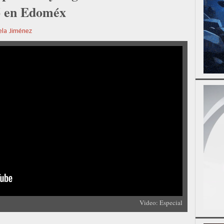
6 en Edoméx
ela Jiménez
Video: Especial