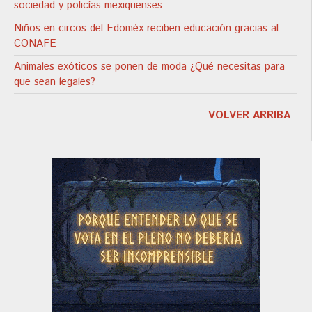
sociedad y policías mexiquenses
Niños en circos del Edoméx reciben educación gracias al
CONAFE
Animales exóticos se ponen de moda ¿Qué necesitas para
que sean legales?
VOLVER ARRIBA