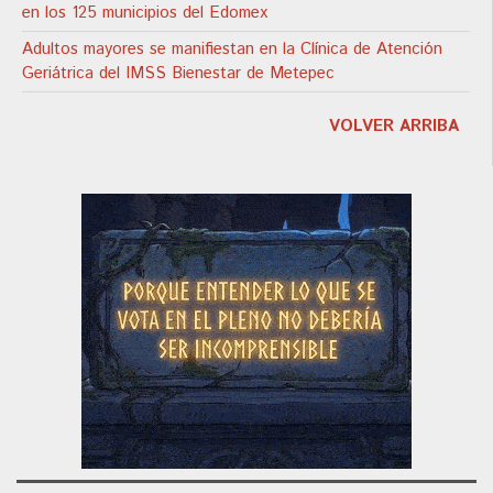
en los 125 municipios del Edomex
Adultos mayores se manifiestan en la Clínica de Atención
Geriátrica del IMSS Bienestar de Metepec
VOLVER ARRIBA