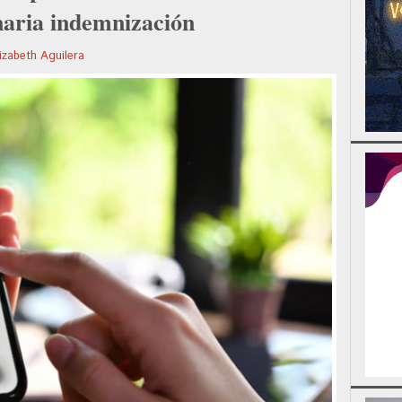
naria indemnización
izabeth Aguilera