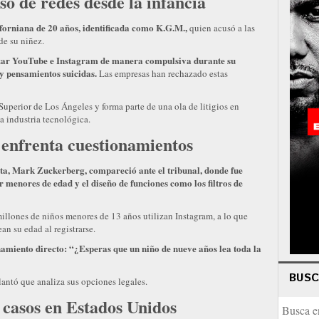
so de redes desde la infancia
forniana de 20 años, identificada como K.G.M.,
quien acusó a las
de su niñez.
izar YouTube e Instagram de manera compulsiva durante su
 y pensamientos suicidas.
Las empresas han rechazado estas
l Superior de Los Ángeles y forma parte de una ola de litigios en
a industria tecnológica.
enfrenta cuestionamientos
Meta, Mark Zuckerberg, compareció ante el tribunal, donde fue
r menores de edad y el diseño de funciones como los filtros de
llones de niños menores de 13 años utilizan Instagram, a lo que
n su edad al registrarse.
namiento directo: “¿Esperas que un niño de nueve años lea toda la
BUS
lantó que analiza sus opciones legales.
 casos en Estados Unidos