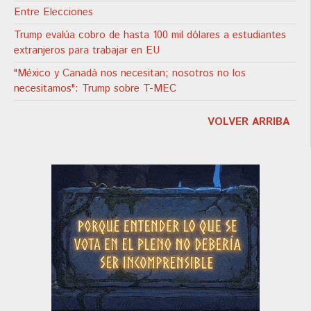
Entre Elecciones
Trump evalúa cobro de hasta 100 mil dólares a estudiantes
extranjeros para trabajar en EU
"México y Canadá nos necesitan; nosotros no los
necesitamos": Trump sobre T-MEC
VOLVER ARRIBA