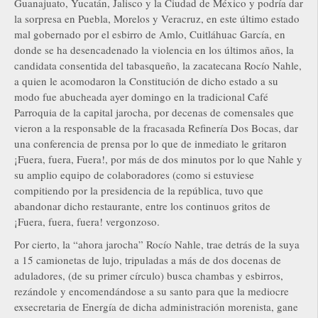
Guanajuato, Yucatán, Jalisco y la Ciudad de México y podría dar
la sorpresa en Puebla, Morelos y Veracruz, en este último estado
mal gobernado por el esbirro de Amlo, Cuitláhuac García, en
donde se ha desencadenado la violencia en los últimos años, la
candidata consentida del tabasqueño, la zacatecana Rocío Nahle,
a quien le acomodaron la Constitución de dicho estado a su
modo fue abucheada ayer domingo en la tradicional Café
Parroquia de la capital jarocha, por decenas de comensales que
vieron a la responsable de la fracasada Refinería Dos Bocas, dar
una conferencia de prensa por lo que de inmediato le gritaron
¡Fuera, fuera, Fuera!, por más de dos minutos por lo que Nahle y
su amplio equipo de colaboradores (como si estuviese
compitiendo por la presidencia de la república, tuvo que
abandonar dicho restaurante, entre los continuos gritos de
¡Fuera, fuera, fuera! vergonzoso.
Por cierto, la “ahora jarocha” Rocío Nahle, trae detrás de la suya
a 15 camionetas de lujo, tripuladas a más de dos docenas de
aduladores, (de su primer círculo) busca chambas y esbirros,
rezándole y encomendándose a su santo para que la mediocre
exsecretaria de Energía de dicha administración morenista, gane