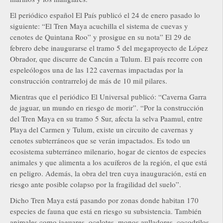
El periódico español El País publicó el 24 de enero pasado lo
siguiente: “El Tren Maya acuchilla el sistema de cuevas y
cenotes de Quintana Roo” y prosigue en su nota” El 29 de
febrero debe inaugurarse el tramo 5 del megaproyecto de López
Obrador, que discurre de Cancún a Tulum. El país recorre con
espeleólogos una de las 122 cavernas impactadas por la
construcción contrarreloj de más de 10 mil pilares.
Mientras que el periódico El Universal publicó: “Caverna Garra
de jaguar, un mundo en riesgo de morir”. “Por la construcción
del Tren Maya en su tramo 5 Sur, afecta la selva Paamul, entre
Playa del Carmen y Tulum, existe un circuito de cavernas y
cenotes subterráneos que se verán impactados. Es todo un
ecosistema subterráneo milenario, hogar de cientos de especies
animales y que alimenta a los acuíferos de la región, el que está
en peligro. Además, la obra del tren cuya inauguración, está en
riesgo ante posible colapso por la fragilidad del suelo”.
Dicho Tren Maya está pasando por zonas donde habitan 170
especies de fauna que está en riesgo su subsistencia. También
animales como jaguares, ocelotes, monos aulladores, cocodrilos,