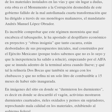
de los materiales instalados en las vías y que sin lugar a dudas,
esta obra es el Monumento a la Corrupción desmedida de este
gobierno fallido de la mal autollamada cuarta transformación que
ha dirigido a través de sus monólogos mañaneros, el mandatario
Andrés Manuel López Obrador.
Es increíble comprobar que este régimen morenista que mal
encabeza el tabasqueño, le ha apostado al despilfarro económico
en proyectos y “obras insignia” que tanto cacarea, están
desbordados de sus presupuestos iniciales, mal construidos por
el Ejército Mexicano (porque todos sabemos que no es lo suyo y
que la inexperiencia ha salido a relucir), empezando por el AIFA
que se inunda adentro de la terminal aérea cuando llueve; y qué
tal la refinería Dos Bocas que también se anega con los
chubascos y que no refina ni un solo litro de combustible a 15
meses de haber sido inaugurada.
En imágenes del sitio en donde se “durmieron los durmientes”,
es decir en donde se descarriló el vagón, activistas mostraron
durmientes cuarteados, rieles oxidados y pernos sin sujetadores,
reprochando mala calidad en los materiales, exhibiendo al
gobierno federal.