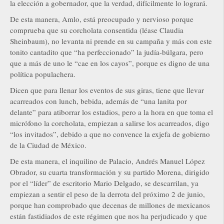
la elección a gobernador, que la verdad, difícilmente lo logrará.
De esta manera, Amlo, está preocupado y nervioso porque
comprueba que su corcholata consentida (léase Claudia
Sheinbaum), no levanta ni prende en su campaña y más con este
tonito cantadito que “ha perfeccionado” la judía-búlgara, pero
que a más de uno le “cae en los cayos”, porque es digno de una
política populachera.
Dicen que para llenar los eventos de sus giras, tiene que llevar
acarreados con lunch, bebida, además de “una lanita por
delante” para atiborrar los estadios, pero a la hora en que toma el
micrófono la corcholata, empiezan a salirse los acarreados, digo
“los invitados”, debido a que no convence la exjefa de gobierno
de la Ciudad de México.
De esta manera, el inquilino de Palacio, Andrés Manuel López
Obrador, su cuarta transformación y su partido Morena, dirigido
por el “líder” de escritorio Mario Delgado, se descarrilan, ya
empiezan a sentir el peso de la derrota del próximo 2 de junio,
porque han comprobado que decenas de millones de mexicanos
están fastidiados de este régimen que nos ha perjudicado y que