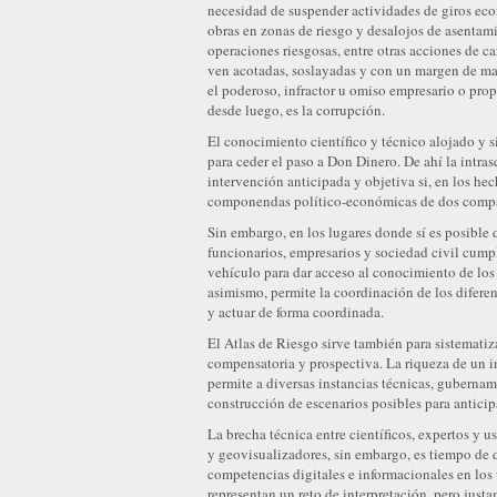
necesidad de suspender actividades de giros eco
obras en zonas de riesgo y desalojos de asentam
operaciones riesgosas, entre otras acciones de c
ven acotadas, soslayadas y con un margen de ma
el poderoso, infractor u omiso empresario o propi
desde luego, es la corrupción.
El conocimiento científico y técnico alojado y 
para ceder el paso a Don Dinero. De ahí la intra
intervención anticipada y objetiva si, en los hech
componendas político-económicas de dos compa
Sin embargo, en los lugares donde sí es posible d
funcionarios, empresarios y sociedad civil cump
vehículo para dar acceso al conocimiento de lo
asimismo, permite la coordinación de los diferent
y actuar de forma coordinada.
El Atlas de Riesgo sirve también para sistematiz
compensatoria y prospectiva. La riqueza de un in
permite a diversas instancias técnicas, gubernam
construcción de escenarios posibles para anticip
La brecha técnica entre científicos, expertos y u
y geovisualizadores, sin embargo, es tiempo de de
competencias digitales e informacionales en los 
representan un reto de interpretación, pero justa