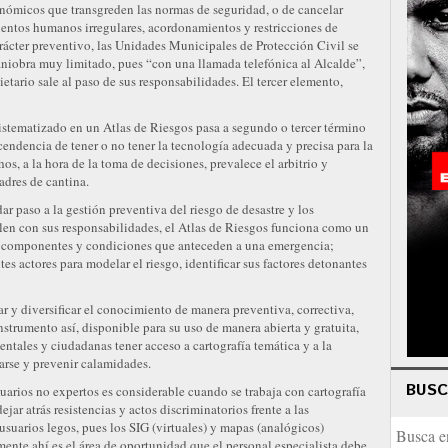
nómicos que transgreden las normas de seguridad, o de cancelar
ientos humanos irregulares, acordonamientos y restricciones de
arácter preventivo, las Unidades Municipales de Protección Civil se
niobra muy limitado, pues “con una llamada telefónica al Alcalde”,
etario sale al paso de sus responsabilidades. El tercer elemento,
sistematizado en un Atlas de Riesgos pasa a segundo o tercer término
scendencia de tener o no tener la tecnología adecuada y precisa para la
os, a la hora de la toma de decisiones, prevalece el arbitrio y
dres de cantina.
ar paso a la gestión preventiva del riesgo de desastre y los
len con sus responsabilidades, el Atlas de Riesgos funciona como un
s componentes y condiciones que anteceden a una emergencia;
es actores para modelar el riesgo, identificar sus factores detonantes
ar y diversificar el conocimiento de manera preventiva, correctiva,
strumento así, disponible para su uso de manera abierta y gratuita,
entales y ciudadanas tener acceso a cartografía temática y a la
arse y prevenir calamidades.
BUS
suarios no expertos es considerable cuando se trabaja con cartografía
jar atrás resistencias y actos discriminatorios frente a las
usuarios legos, pues los SIG (virtuales) y mapas (analógicos)
mente ahí es el área de oportunidad que el personal especialista debe