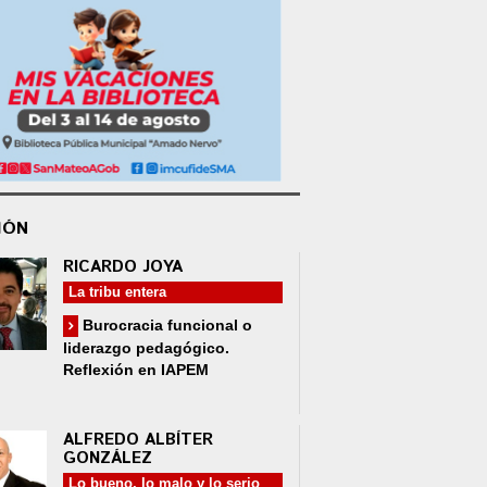
IÓN
RICARDO JOYA
La tribu entera
Burocracia funcional o
liderazgo pedagógico.
Reflexión en IAPEM
ALFREDO ALBÍTER
GONZÁLEZ
Lo bueno, lo malo y lo serio