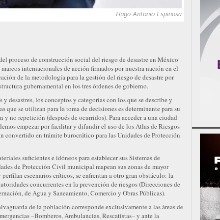
Hugo Antonio Espinosa
del proceso de construcción social del riesgo de desastre en México
 marcos internacionales de acción firmados por nuestra nación en el
ación de la metodología para la gestión del riesgo de desastre por
estructura gubernamental en los tres órdenes de gobierno.
 y desastres, los conceptos y categorías con los que se describe y
as que se utilizan para la toma de decisiones es determinante para su
n y no repetición (después de ocurridos). Para acceder a una ciudad
emos empezar por facilitar y difundir el uso de los Atlas de Riesgos
an convertido en trámite burocrático para las Unidades de Protección
riales suficientes e idóneos para establecer sus Sistemas de
idades de Protección Civil municipal mapean sus zonas de mayor
 perfilan escenarios críticos, se enfrentan a otro gran obstáculo: la
autoridades concurrentes en la prevención de riesgos (Direcciones de
rnación, de Agua y Saneamiento, Comercio y Obras Públicas).
salvaguarda de la población corresponde exclusivamente a las áreas de
 Emergencias –Bomberos, Ambulancias, Rescatistas– y ante la