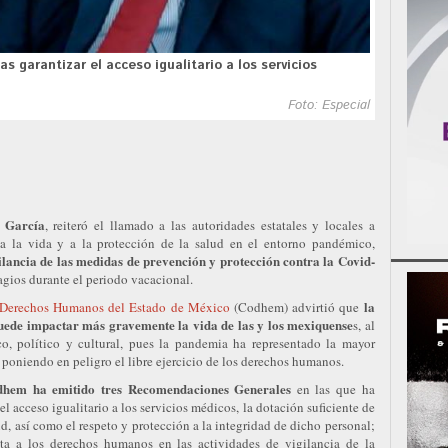
as garantizar el acceso igualitario a los servicios
Foto: Especial
 García
, reiteró el llamado a las autoridades estatales y locales a
a la vida y a la protección de la salud en el entorno pandémico,
gilancia de las medidas de prevención y protección contra la Covid-
tagios durante el periodo vacacional.
la
 Derechos Humanos del Estado de México
(Codhem) advirtió que
puede impactar más gravemente la vida de las y los mexiquense
s, al
o, político y cultural, pues la pandemia ha representado la mayor
poniendo en peligro el libre ejercicio de los derechos humanos.
dhem ha emitido tres Recomendaciones Generales
en las que ha
 el acceso igualitario a los servicios médicos, la dotación suficiente de
, así como el respeto y protección a la integridad de dicho personal;
cta a los derechos humanos en las actividades de vigilancia de la