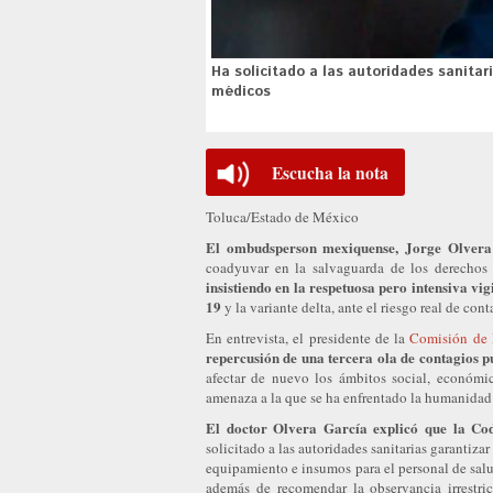
Ha solicitado a las autoridades sanitari
médicos
Escucha la nota
Toluca/Estado de México
El ombudsperson mexiquense, Jorge Olvera
coadyuvar en la salvaguarda de los derechos 
insistiendo en la respetuosa pero intensiva vi
19
y la variante delta, ante el riesgo real de con
En entrevista, el presidente de la
Comisión de
repercusión de una tercera ola de contagios 
afectar de nuevo los ámbitos social, económic
amenaza a la que se ha enfrentado la humanidad 
El doctor Olvera García explicó que la Co
solicitado a las autoridades sanitarias garantizar
equipamiento e insumos para el personal de salud
además de recomendar la observancia irrestri