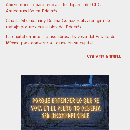
Abren proceso para renovar dos lugares del CPC
Anticorrupción en Edoméx
Claudia Sheinbaum y Delfina Gómez realizarán gira de
trabajo por tres municipios del Edoméx
La capital errante. La asombrosa travesía del Estado de
México para convertir a Toluca en su capital
VOLVER ARRIBA